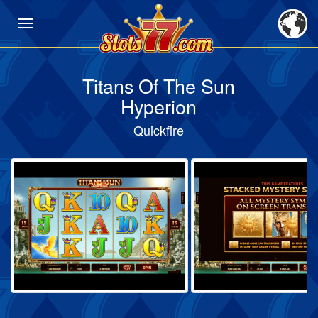
Titans Of The Sun
Hyperion
Quickfire